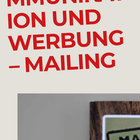
D
G
G